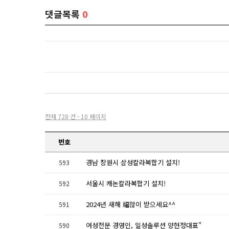
댓글목록
0
전체 728 건 - 10 페이지
번호
경남 창원시 삼성칼라복합기 설치!
593
서울시 캐논칼라복합기 설치!
592
2024년 새해 福많이 받으세요^^
591
여성전문 경영인, 일성솔루션 양현정대표"
590